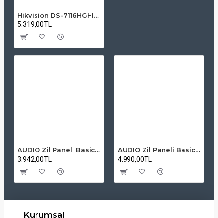
Hikvision DS-7116HGHI-K1 16 Kanal 1080P Lite Mini 1U H.265 DVR
5.319,00TL
AUDIO Zil Paneli Basic Hpli Çift Buton 14'lü Sesli Apartman Diafon Kapı Paneli
AUDIO Zil Paneli Basic Hpli Çift Buton 20'li Sesli Apartman Diafon Kapı Paneli
3.942,00TL
4.990,00TL
Kurumsal