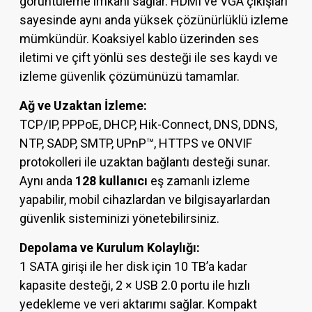
görüntüleme imkanı sağlar. HDMI ve VGA çıkışları
sayesinde aynı anda yüksek çözünürlüklü izleme
mümkündür. Koaksiyel kablo üzerinden ses
iletimi ve çift yönlü ses desteği ile ses kaydı ve
izleme güvenlik çözümünüzü tamamlar.
Ağ ve Uzaktan İzleme:
TCP/IP, PPPoE, DHCP, Hik-Connect, DNS, DDNS,
NTP, SADP, SMTP, UPnP™, HTTPS ve ONVIF
protokolleri ile uzaktan bağlantı desteği sunar.
Aynı anda
128 kullanıcı
eş zamanlı izleme
yapabilir, mobil cihazlardan ve bilgisayarlardan
güvenlik sisteminizi yönetebilirsiniz.
Depolama ve Kurulum Kolaylığı:
1 SATA girişi ile her disk için 10 TB’a kadar
kapasite desteği, 2 × USB 2.0 portu ile hızlı
yedekleme ve veri aktarımı sağlar. Kompakt