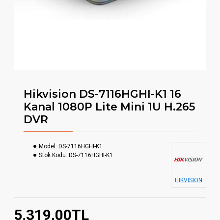
Hikvision DS-7116HGHI-K1 16
Kanal 1080P Lite Mini 1U H.265
DVR
Model:
DS-7116HGHI-K1
Stok Kodu:
DS-7116HGHI-K1
HIKVISION
5.319,00TL