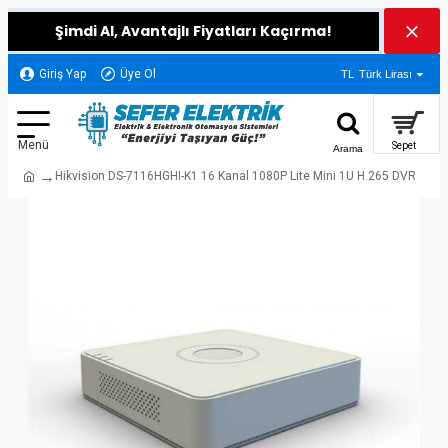
Şimdi Al, Avantajlı Fiyatları Kaçırma!
Giriş Yap
Üye Ol
TL
Türk Lirası
Hikvision DS-7116HGHI-K1 16 Kanal 1080P Lite Mini 1U H.265 DVR