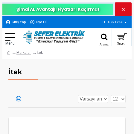
Şimdi Al, Avantajlı Fiyatları Kaçırma!
Giriş Yap
Üye Ol
TL
Türk Lirası
Markalar
İtek
İtek