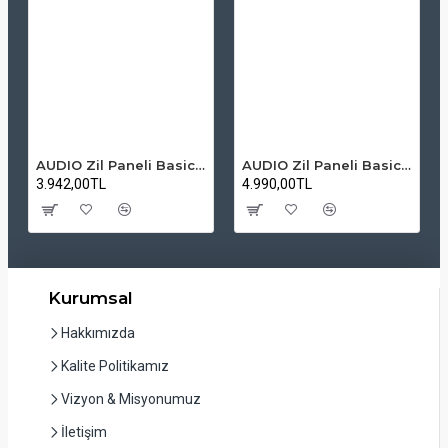
AUDIO Zil Paneli Basic Hpli Çift Buton 14'lü Sesli Apartman Diafon Kapı Paneli
AUDIO Zil Paneli Basic Hpli Çift Buton 20'li Sesli Apartman Diafon Kapı Paneli
3.942,00TL
4.990,00TL
Kurumsal
Hakkımızda
Kalite Politikamız
Vizyon & Misyonumuz
İletişim