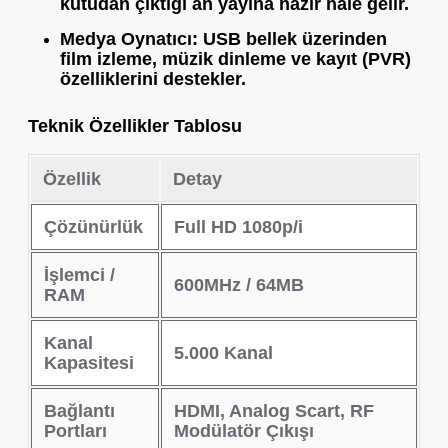
kutudan çıktığı an yayına hazır hale gelir.
Medya Oynatıcı:
USB bellek üzerinden
film izleme, müzik dinleme ve kayıt (PVR)
özelliklerini destekler.
Teknik Özellikler Tablosu
Özellik
Detay
Çözünürlük
Full HD 1080p/i
İşlemci /
600MHz / 64MB
RAM
Kanal
5.000 Kanal
Kapasitesi
Bağlantı
HDMI, Analog Scart, RF
Portları
Modülatör Çıkışı