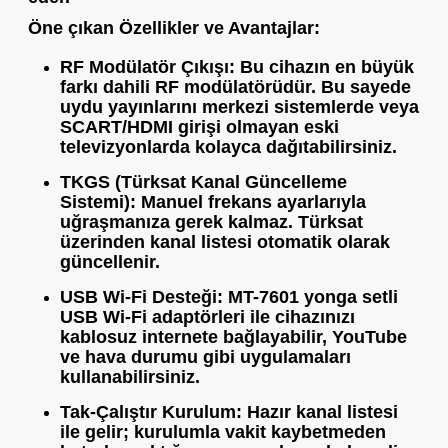
Öne çıkan Özellikler ve Avantajlar:
RF Modülatör Çıkışı:
Bu cihazın en büyük
farkı dahili RF modülatörüdür. Bu sayede
uydu yayınlarını merkezi sistemlerde veya
SCART/HDMI girişi olmayan eski
televizyonlarda kolayca dağıtabilirsiniz.
TKGS (Türksat Kanal Güncelleme
Sistemi):
Manuel frekans ayarlarıyla
uğraşmanıza gerek kalmaz. Türksat
üzerinden kanal listesi otomatik olarak
güncellenir.
USB Wi-Fi Desteği:
MT-7601 yonga setli
USB Wi-Fi adaptörleri ile cihazınızı
kablosuz internete bağlayabilir, YouTube
ve hava durumu gibi uygulamaları
kullanabilirsiniz.
Tak-Çalıştır Kurulum:
Hazır kanal listesi
ile gelir; kurulumla vakit kaybetmeden