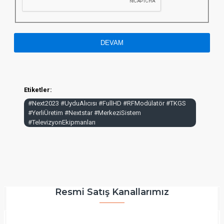
DEVAM
Etiketler:
#Next2023 #UyduAlıcısı #FullHD #RFModülatör #TKGS
#YerliÜretim #Nextstar #MerkeziSistem
#TelevizyonEkipmanları
Resmi Satış Kanallarımız