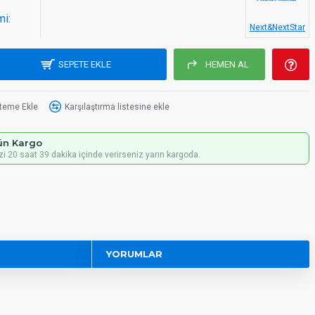
mi:
Next&NextStar
SEPETE EKLE
HEMEN AL
steme Ekle
Karşılaştırma listesine ekle
ün Kargo
izi 20 saat 39 dakika içinde verirseniz yarın kargoda.
YORUMLAR