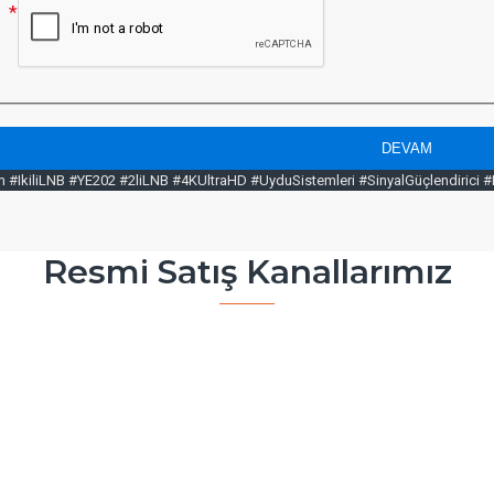
DEVAM
m #IkiliLNB #YE202 #2liLNB #4KUltraHD #UyduSistemleri #SinyalGüçlendirici 
Resmi Satış Kanallarımız