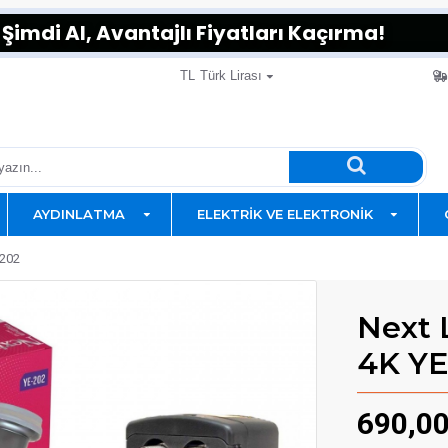
Şimdi Al, Avantajlı Fiyatları Kaçırma!
TL
Türk Lirası
AYDINLATMA
ELEKTRIK VE ELEKTRONIK
-202
Next 
4K YE
690,0