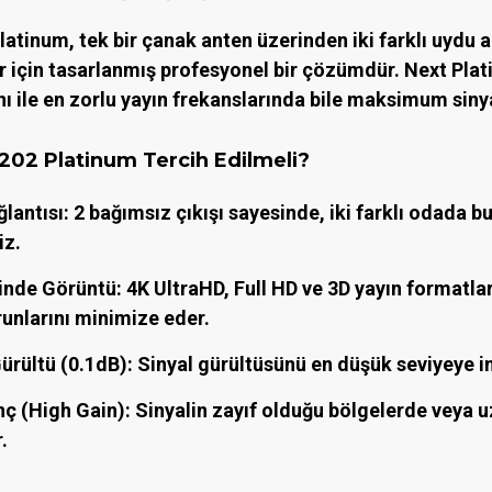
Platinum
, tek bir çanak anten üzerinden iki farklı uydu
ar için tasarlanmış profesyonel bir çözümdür.
Next Plat
nı
ile en zorlu yayın frekanslarında bile maksimum sinyal
202 Platinum Tercih Edilmeli?
ğlantısı:
2 bağımsız çıkışı sayesinde, iki farklı odada b
iz.
ğinde Görüntü:
4K UltraHD, Full HD ve 3D yayın formatla
unlarını minimize eder.
ürültü (0.1dB):
Sinyal gürültüsünü en düşük seviyeye in
ç (High Gain):
Sinyalin zayıf olduğu bölgelerde veya uz
.