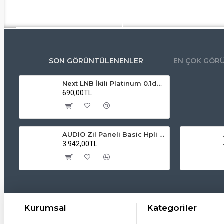
SON GÖRÜNTÜLENENLER
EN ÇOK GÖR
Next LNB İkili Platinum 0.1dB 3D 4K YE-202
690,00TL
AUDIO Zil Paneli Basic Hpli Çift Buton 14'lü Sesli Apartman Diafon Kapı Paneli
3.942,00TL
Kurumsal
Kategoriler