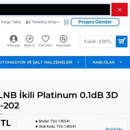
Projeni Gönder
Kargo Takip
Tedarikçi Girişi
0 ürün - 0,00TL
Giriş yap
Kayıt ol
Favoriler
Karşılaştır
OTOMASYON VE ŞALT MALZEMELERI
KABLOLAR
LNB İkili Platinum 0.1dB 3D
-202
0TL
Model:
TVU 140041
Stok Kodu:
TVU 140041