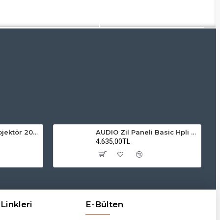
ZMR Solar LED Projektör 200W 6500K Beyaz Işık Dış Mekan Projektör
AUDIO Zil Paneli Basic Hpli Çift Buton 18'li Sesli Apartman Diafon Kapı Paneli
4.635,00TL
Linkleri
E-Bülten