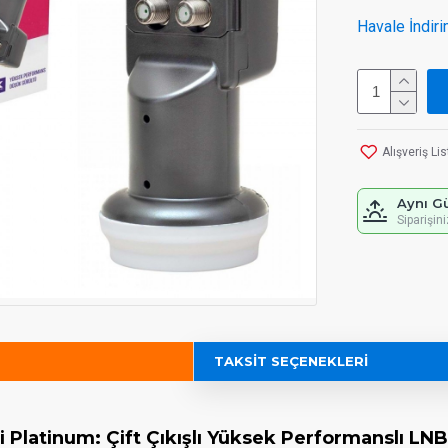
Havale İndiri
Alışveriş Li
Aynı G
Siparişin
TAKSIT SEÇENEKLERI
i Platinum: Çift Çıkışlı Yüksek Performanslı LNB