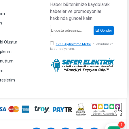
Haber bültenimize kaydolarak
haberler ve promosyonlar
rim
hakkında güncel kalın
m
Gönder
bi Oluştur
KVKK Aydınlatma Metni
'ni okudum ve
kabul ediyorum.
eplerim
Unuttum
im
dreslerim
1