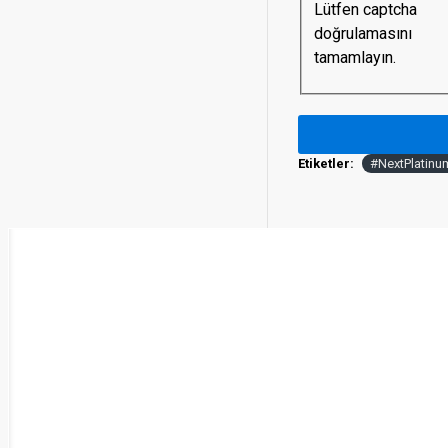
Lütfen captcha
doğrulamasını
tamamlayın.
Etiketler:
#NextPlatinu