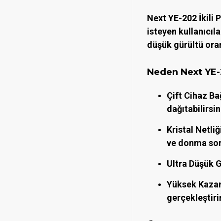
Next YE-202 İkili 
isteyen kullanıcıl
düşük gürültü ora
Neden Next YE-
Çift Cihaz Ba
dağıtabilirsin
Kristal Netli
ve donma sor
Ultra Düşük G
Yüksek Kazan
gerçekleştirir