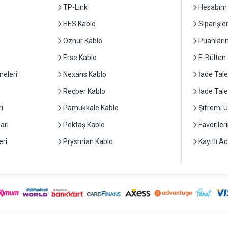
TP-Link
Hesabım
HES Kablo
Siparişle
Öznur Kablo
Puanları
Erse Kablo
E-Bülten
eleri
Nexans Kablo
İade Tale
Reçber Kablo
İade Tal
i
Pamukkale Kablo
Şifremi 
arı
Pektaş Kablo
Favoriler
ri
Prysmian Kablo
Kayıtlı A