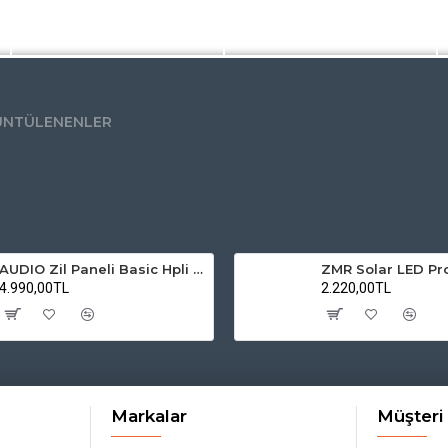
ÜNTÜLENENLER
AUDIO Zil Paneli Basic Hpli Çift Buton 20'li Sesli Apartman Diafon Kapı Paneli
4.990,00TL
2.220,00TL
Markalar
Müşteri 