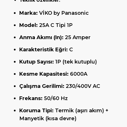
Marka:
VİKO by Panasonic
Model:
25A C Tipi 1P
Anma Akımı (In):
25 Amper
Karakteristik Eğri:
C
Kutup Sayısı:
1P (tek kutuplu)
Kesme Kapasitesi:
6000A
Çalışma Gerilimi:
230/400V AC
Frekans:
50/60 Hz
Koruma Tipi:
Termik (aşırı akım) +
Manyetik (kısa devre)