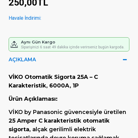
250,00TL
Havale İndirimi:
Aynı Gün Kargo
Siparişinizi 6 saat 49 dakika içinde verirseniz bugün kargoda.
AÇIKLAMA
VİKO Otomatik Sigorta 25A – C
Karakteristik, 6000A, 1P
Ürün Açıklaması:
VİKO by Panasonic güvencesiyle üretilen
25 Amper C karakteristik otomatik
sigorta
, alçak gerilimli elektrik