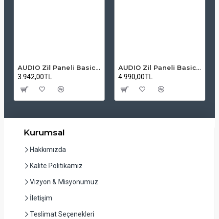
AUDIO Zil Paneli Basic Hpli Çift Buton 14'lü Sesli Apartman Diafon Kapı Paneli
AUDIO Zil Paneli Basic Hpli Çift Buton 20'li Sesli Apartman Diafon Kapı Paneli
3.942,00TL
4.990,00TL
Kurumsal
Hakkımızda
Kalite Politikamız
Vizyon & Misyonumuz
İletişim
Teslimat Seçenekleri