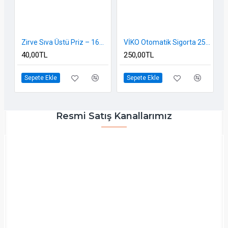
Zirve Sıva Üstü Priz – 16A, Topraklı, Beyaz Renk, Vidalı Sistem
VİKO Otomatik Sigorta 25A – C Karakteristik, 6000A, Tek Kutuplu (1P)
40,00TL
250,00TL
Sepete Ekle
Sepete Ekle
Resmi Satış Kanallarımız