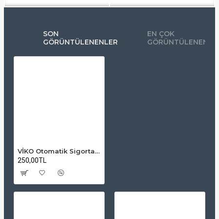
SON
EN ÇOK
GÖRÜNTÜLENENLER
GÖRÜNTÜLENENLE
VİKO Otomatik Sigorta 25A – C Karakteristik, 6000A, Tek Kutuplu (1P)
250,00TL