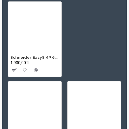
Schneider Easy9 4P 63A 300mA RCCB Kaçak Akım Rölesi (AC Tipi)
1.900,00TL