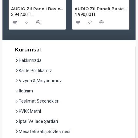
AUDIO Zil Paneli Basic Hpli Çift Buton 14'lü Sesli Apartman Diafon Kapı Paneli
AUDIO Zil Paneli Basic Hpli Çift Buton 20'li Sesli Apartman Diafon Kapı Paneli
3.942,00TL
4.990,00TL
Kurumsal
Hakkımızda
Kalite Politikamız
Vizyon & Misyonumuz
İletişim
Teslimat Seçenekleri
KVKK Metni
İptal Ve İade Şartları
Mesafeli Satış Sözleşmesi