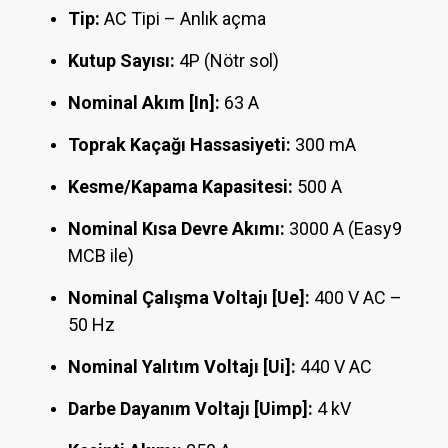
Tip:
AC Tipi – Anlık açma
Kutup Sayısı:
4P (Nötr sol)
Nominal Akım [In]:
63 A
Toprak Kaçağı Hassasiyeti:
300 mA
Kesme/Kapama Kapasitesi:
500 A
Nominal Kısa Devre Akımı:
3000 A (Easy9
MCB ile)
Nominal Çalışma Voltajı [Ue]:
400 V AC –
50 Hz
Nominal Yalıtım Voltajı [Ui]:
440 V AC
Darbe Dayanım Voltajı [Uimp]:
4 kV