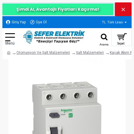
Şimdi Al, Avantajlı Fiyatları Kaçırma!
Giriş Yap
Üye Ol
TL
Türk Lirası
Otomasyon Ve Şalt Malzemeleri
Şalt Malzemeleri
Kaçak Akım Rö