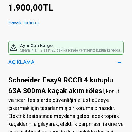
1.900,00TL
Havale İndirimi:
Aynı Gün Kargo
Siparişinizi 12 saat 22 dakika içinde verirseniz bugün kargoda.
AÇIKLAMA
Schneider Easy9 RCCB 4 kutuplu
63A 300mA kaçak akım rölesi
, konut
ve ticari tesislerde güvenliğinizi üst düzeye
çıkarmak için tasarlanmış bir koruma cihazıdır.
Elektrik tesisatında meydana gelebilecek toprak
kaçaklarını algılayarak, elektrik çarpması riskine ve
yangın ihtimaline karşı hızlı bir şekilde devreyi