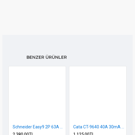
BENZER ÜRÜNLER
Schneider Easy9 2P 63A 30mA RCCB Kaçak Akım Rölesi (AC Tipi)
Cata CT-9640 40A 30mA Kaçak Akım Rölesi | 2 Kutup, AC Tip, 6kA, DIN Ray Monta
2.380,00TL
1.125,00TL