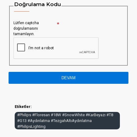
Doğrulama Kodu
Lütfen captcha
doğrulamasını
tamamlayın.
DEVAM
Etiketler:
#Philips #Floresan #18W #SnowWhite #KarBeyazı #T8
#G13 #Aydınlatma #TezgahAltıAydınlatma
#PhilipsLighting