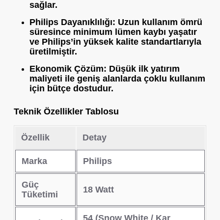
sağlar.
Philips Dayanıklılığı:
Uzun kullanım ömrü
süresince minimum lümen kaybı yaşatır
ve Philips’in yüksek kalite standartlarıyla
üretilmiştir.
Ekonomik Çözüm:
Düşük ilk yatırım
maliyeti ile geniş alanlarda çoklu kullanım
için bütçe dostudur.
Teknik Özellikler Tablosu
Özellik
Detay
Marka
Philips
Güç
18 Watt
Tüketimi
54 (Snow White / Kar