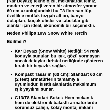
(Kar Beyazı) teknolojisi, mekanlarda temiz,
modern ve enerji veren bir atmosfer yaratır.
60 cm uzunluğundaki bu T8 floresan tüp,
özellikle mutfak tezgah altları, banyo
dolapları, küçük ofisler ve tabelalar gibi
alanlar için ideal, ekonomik bir seçenektir.
Neden Philips 18W Snow White Tercih
Edilmeli?
Kar Beyazı (Snow White) Netliği:
54 renk
koduyla sunulan bu ışık, gözü yormayan
ancak detayları kristal netliğinde gösteren
ferah bir beyazlık sağlar.
Kompakt Tasarım (60 cm):
Standart 60 cm
(2 feet) armatürlerin tamamıyla
uyumludur, kısıtlı alanlarda maksimum
ışık yayılımı sunar.
G13/T8 Standart Soket:
Hem mekanik
hem de elektronik balastlı armatürlerde
sorunsuz çalışır, kolay montaj imkanı