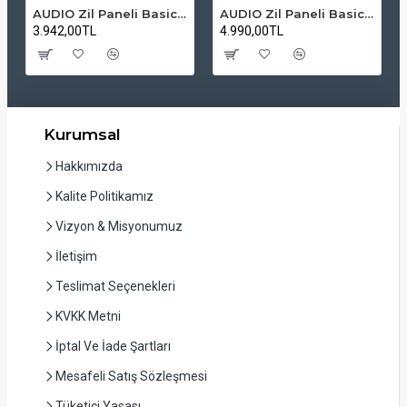
AUDIO Zil Paneli Basic Hpli Çift Buton 14'lü Sesli Apartman Diafon Kapı Paneli
AUDIO Zil Paneli Basic Hpli Çift Buton 20'li Sesli Apartman Diafon Kapı Paneli
3.942,00TL
4.990,00TL
Kurumsal
Hakkımızda
Kalite Politikamız
Vizyon & Misyonumuz
İletişim
Teslimat Seçenekleri
KVKK Metni
İptal Ve İade Şartları
Mesafeli Satış Sözleşmesi
Tüketici Yasası