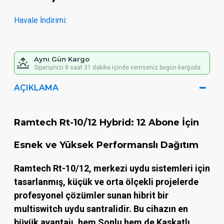
Havale İndirimi:
Aynı Gün Kargo
Siparişinizi 8 saat 31 dakika içinde verirseniz bugün kargoda.
AÇIKLAMA
Ramtech Rt-10/12 Hybrid: 12 Abone İçin
Esnek ve Yüksek Performanslı Dağıtım
Ramtech Rt-10/12
, merkezi uydu sistemleri için
tasarlanmış, küçük ve orta ölçekli projelerde
profesyonel çözümler sunan hibrit bir
multiswitch uydu santralidir. Bu cihazın en
büyük avantajı, hem
Sonlu
hem de
Kaskatlı