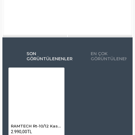
SON
EN ÇOK
GÖRÜNTÜLENENLER
GÖRÜNTÜLENENLE
RAMTECH Rt-10/12 Kaskatlı/Sonlu Uydu Santral MultiSwitch + Adaptör
2.990,00TL