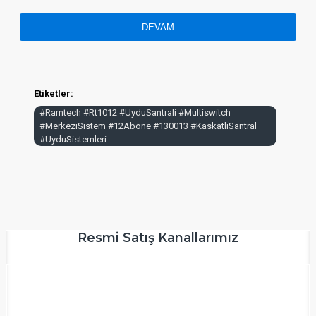
DEVAM
Etiketler:
#Ramtech #Rt1012 #UyduSantrali #Multiswitch
#MerkeziSistem #12Abone #130013 #KaskatlıSantral
#UyduSistemleri
Resmi Satış Kanallarımız