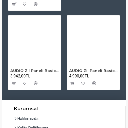
AUDIO Zil Paneli Basic Hpli Çift Buton 14'lü Sesli Apartman Diafon Kapı Paneli
AUDIO Zil Paneli Basic Hpli Çift Buton 20'li Sesli Apartman Diafon Kapı Paneli
3.942,00TL
4.990,00TL
Kurumsal
Hakkımızda
Kalite Politikamız