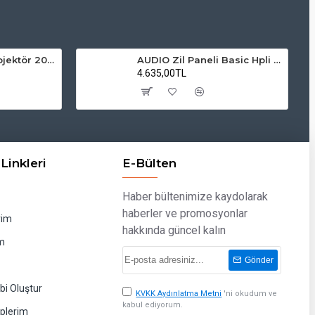
ZMR Solar LED Projektör 200W 6500K Beyaz Işık Dış Mekan Projektör
AUDIO Zil Paneli Basic Hpli Çift Buton 18'li Sesli Apartman Diafon Kapı Paneli
4.635,00TL
Linkleri
E-Bülten
Haber bültenimize kaydolarak
haberler ve promosyonlar
rim
hakkında güncel kalın
m
Gönder
bi Oluştur
KVKK Aydınlatma Metni
'ni okudum ve
kabul ediyorum.
eplerim