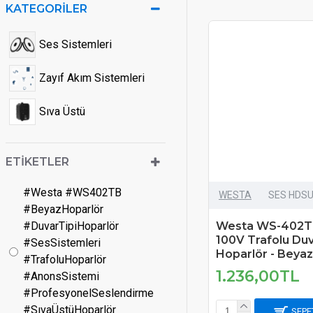
KATEGORILER
Ses Sistemleri
Zayıf Akım Sistemleri
Sıva Üstü
ETIKETLER
#Westa #WS402TB
WESTA
SES HDS
#BeyazHoparlör
#DuvarTipiHoparlör
Westa WS-402T
100V Trafolu Duv
#SesSistemleri
Hoparlör - Beyaz
#TrafoluHoparlör
1.236,00TL
#AnonsSistemi
#ProfesyonelSeslendirme
#SıvaÜstüHoparlör
SEPE