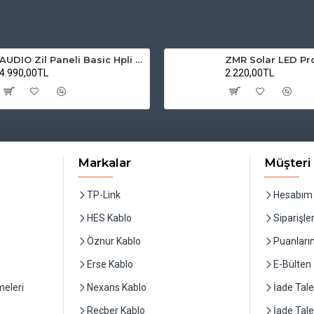
AUDIO Zil Paneli Basic Hpli Çift Buton 20'li Sesli Apartman Diafon Kapı Paneli
4.990,00TL
2.220,00TL
Markalar
Müşteri 
TP-Link
Hesabım
HES Kablo
Siparişle
Öznur Kablo
Puanları
Erse Kablo
E-Bülten
eleri
Nexans Kablo
İade Tale
Reçber Kablo
İade Tal