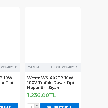
U WS-402TB
WESTA
SES HDSU WS-402TS
B 10W
Westa WS-402TB 10W
ar Tipi
100V Trafolu Duvar Tipi
Hoparlör - Siyah
1.236,00TL
TE EKLE
SEPETE EKLE