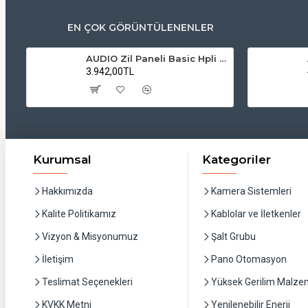
EN ÇOK GÖRÜNTÜLENENLER
AUDIO Zil Paneli Basic Hpli Çift Buton 14'lü Sesli Apartman Diafon Kapı Paneli
3.942,00TL
Kurumsal
Kategoriler
Hakkımızda
Kamera Sistemleri
Kalite Politikamız
Kablolar ve İletkenler
Vizyon & Misyonumuz
Şalt Grubu
İletişim
Pano Otomasyon
Teslimat Seçenekleri
Yüksek Gerilim Malzem
KVKK Metni
Yenilenebilir Enerji