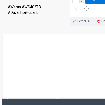
#Westa #WS402TB
#DuvarTipiHoparlör
#SesSistemleri
Hemen Al
Hız
#TrafoluHoparlör
#AnonsSistemi
#ProfesyonelSes
#MüzikYayınSistemi
#MimariSeslendirme