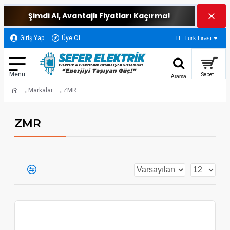
Şimdi Al, Avantajlı Fiyatları Kaçırma!
Giriş Yap
Üye Ol
TL
Türk Lirası
Markalar
ZMR
ZMR