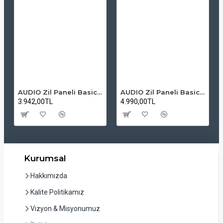
AUDIO Zil Paneli Basic Hpli Çift Buton 14'lü Sesli Apartman Diafon Kapı Paneli
AUDIO Zil Paneli Basic Hpli Çift Buton 20'li Sesli Apartman Diafon Kapı Paneli
3.942,00TL
4.990,00TL
Kurumsal
Hakkımızda
Kalite Politikamız
Vizyon & Misyonumuz