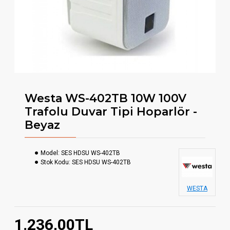
Westa WS-402TB 10W 100V
Trafolu Duvar Tipi Hoparlör -
Beyaz
Model:
SES HDSU WS-402TB
Stok Kodu:
SES HDSU WS-402TB
WESTA
1.236,00TL