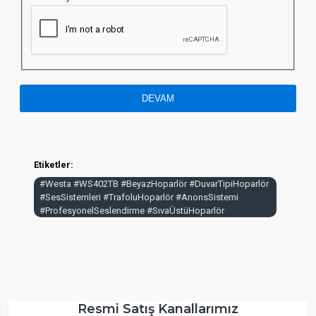
DEVAM
Etiketler:
#Westa #WS402TB #BeyazHoparlör #DuvarTipiHoparlör
#SesSistemleri #TrafoluHoparlör #AnonsSistemi
#ProfesyonelSeslendirme #SıvaÜstüHoparlör
Resmi Satış Kanallarımız