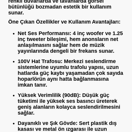
renkli duvarlarda ve tavanlarda görsel
bütünlüğü bozmadan estetik bir kullanım
sunar.
Öne Çıkan Özellikler ve Kullanım Avantajları:
Net Ses Performansı:
4 inç woofer ve 1.25
inç tweeter bileşimi, hem anonsların net
anlaşılmasını sağlar hem de müzik
yayınlarında dengeli bir frekans sunar.
100V Hat Trafosu:
Merkezi seslendirme
sistemlerine uyumlu trafolu yapısı, uzun
hatlarda güç kaybı yaşamadan çok sayıda
hoparlörün aynı hatta bağlanmasına
imkan tanır.
Yüksek Verimlilik (90dB):
Düşük güç
tüketimi ile yüksek ses basıncı üreterek
geniş alanların kolayca seslendirilmesini
sağlar.
Dayanıklı ve Şık Gövde:
Sert plastik dış
kasası ve metal ön ızgarası ile uzun