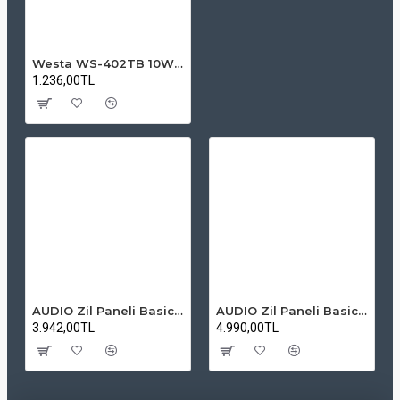
Westa WS-402TB 10W 100V Trafolu Duvar Tipi Hoparlör - Beyaz
1.236,00TL
AUDIO Zil Paneli Basic Hpli Çift Buton 14'lü Sesli Apartman Diafon Kapı Paneli
AUDIO Zil Paneli Basic Hpli Çift Buton 20'li Sesli Apartman Diafon Kapı Paneli
3.942,00TL
4.990,00TL