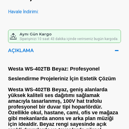
Havale İndirimi:
Aynı Gün Kargo
Siparişinizi 10 saat 43 dakika içinde verirseniz bugün kargoda.
AÇIKLAMA
Westa WS-402TB Beyaz: Profesyonel
Seslendirme Projeleriniz İçin Estetik Çözüm
Westa WS-402TB Beyaz
, geniş alanlarda
yüksek kaliteli ses dağıtımı sağlamak
amacıyla tasarlanmış,
100V hat trafolu
profesyonel bir duvar tipi hoparlördür.
Özellikle okul, hastane, cami, ofis ve mağaza
gibi mekanlarda anons ve arka plan müziği
için idealdir. Beyaz rengi sayesinde açık